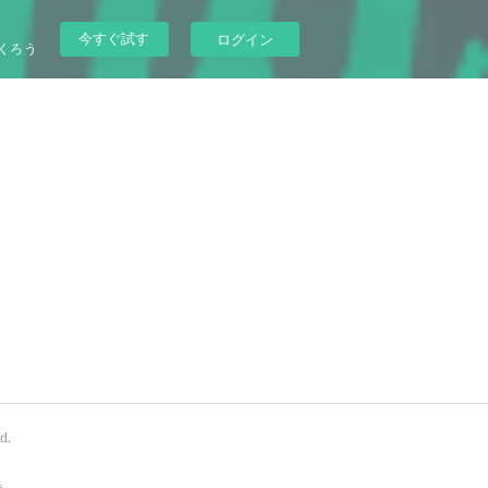
今すぐ試す
ログイン
くろう
d
.