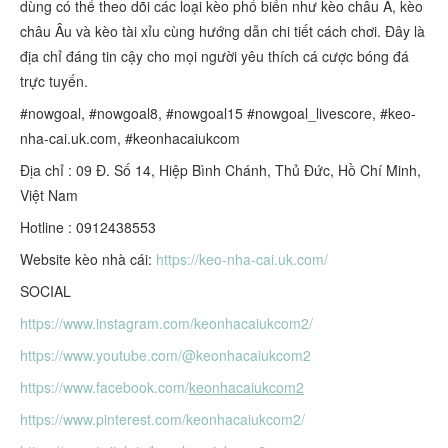
dùng có thể theo dõi các loại kèo phổ biến như kèo châu Á, kèo
châu Âu và kèo tài xỉu cùng hướng dẫn chi tiết cách chơi. Đây là
địa chỉ đáng tin cậy cho mọi người yêu thích cá cược bóng đá
trực tuyến.
#nowgoal, #nowgoal8, #nowgoal15 #nowgoal_livescore, #keo-
nha-cai.uk.com, #keonhacaiukcom
Địa chỉ : 09 Đ. Số 14, Hiệp Bình Chánh, Thủ Đức, Hồ Chí Minh,
Việt Nam
Hotline : 0912438553
Website kèo nhà cái:
https://keo-nha-cai.uk.com/
SOCIAL
https://www.instagram.com/keonhacaiukcom2/
https://www.youtube.com/@keonhacaiukcom2
https://www.facebook.com/
keonhacaiukcom2
https://www.pinterest.com/keonhacaiukcom2/